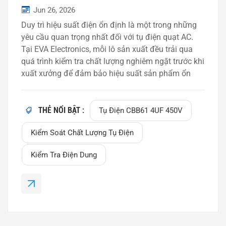
nhiên.
Jun 26, 2026
Duy trì hiệu suất điện ổn định là một trong những
yêu cầu quan trọng nhất đối với tụ điện quạt AC.
Tại EVA Electronics, mỗi lô sản xuất đều trải qua
quá trình kiểm tra chất lượng nghiêm ngặt trước khi
xuất xưởng để đảm bảo hiệu suất sản phẩm ổn
định và độ tin cậy lâu dài. Tuần này, đội kiểm soát
chất lượng của chúng tôi đã tiến hành kiểm tra
ngẫu nhiên một đơn đặt hàng sản xuất hàng loạt
THẺ NỔI BẬT :
Tụ Điện CBB61 4UF 450V
tụ điện CBB61 4μF. Sử dụng thiết bị đo điện dung
Kiểm Soát Chất Lượng Tụ Điện
kỹ thuật số chuyên nghiệp, các mẫu được chọn đã
được kiểm tra theo quy trình kiểm soát chất lượng
Kiểm Tra Điện Dung
của nhà máy chúng tôi.Kết quả kiểm tra ngẫu
nhiênTụ điện được thử nghiệm cho thấy hiệu suất
như sau:Mã sản phẩm: Tụ điện CBB61Điện dung
định mức: 4,0μFĐiện dung đo được: 4,12μFHệ số
tiêu tán (Mất mát): 0,0006Kết quả kiểm tra: Đạt tiêu
chuẩnĐiện dung đo được nằm...