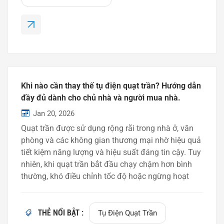
được sử dụng làm tụ khởi động động cơ, cung cấp
sự dịch chuyển pha liên tục và cải thiện hiệu suất
động cơ trong quá trình hoạt động.Các sản phẩm
tiêu biểu của dòng CBB bao gồm: CBB6...
Khi nào cần thay thế tụ điện quạt trần? Hướng dẫn
đầy đủ dành cho chủ nhà và người mua nhà.
Jan 20, 2026
Quạt trần được sử dụng rộng rãi trong nhà ở, văn
phòng và các không gian thương mại nhờ hiệu quả
tiết kiệm năng lượng và hiệu suất đáng tin cậy. Tuy
nhiên, khi quạt trần bắt đầu chạy chậm hơn bình
thường, khó điều chỉnh tốc độ hoặc ngừng hoạt
động hoàn toàn, một nguyên nhân phổ biến là do
tụ điện của quạt trần bị hỏng. Trong bài viết này,
chúng tôi sẽ giải thích khi nào cần thay thế tụ điện
THẺ NỔI BẬT :
Tụ Điện Quạt Trần