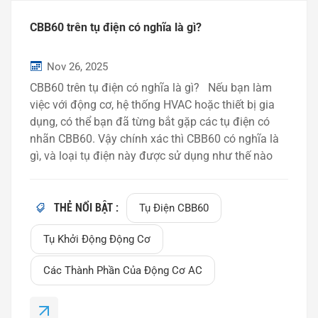
CBB60 trên tụ điện có nghĩa là gì?
Nov 26, 2025
CBB60 trên tụ điện có nghĩa là gì? Nếu bạn làm
việc với động cơ, hệ thống HVAC hoặc thiết bị gia
dụng, có thể bạn đã từng bắt gặp các tụ điện có
nhãn CBB60. Vậy chính xác thì CBB60 có nghĩa là
gì, và loại tụ điện này được sử dụng như thế nào
trong các ứng dụng thực tế? Bài viết này giải thích
ý nghĩa của CBB60, cấu trúc của nó và những
trường hợp thường được áp dụng. Hiểu về Mã
THẺ NỔI BẬT :
Tụ Điện CBB60
CBB60 Thuật ngữ CBB60 là ký hiệu model thường
Tụ Khởi Động Động Cơ
được sử dụng cho tụ khởi động động cơ AC. Mỗi
phần của mã đều mang ý nghĩa kỹ thuật cụ thể:
Các Thành Phần Của Động Cơ AC
CBB – Chỉ tụ điện m...