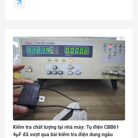
CBB65 và CD60đồng thời rút ngắn thời gian giao
hàng cho khách hàng trên toàn thế giới. Thiết bị
mới hỗ trợ năng lực sản xuất cao hơnQuấn màng
phim là một trong những quy trình quan trọng nhất
trong sản xuất tụ điện. Thiết bị quấn màng phim
chính xác cao đảm bảo tính nhất quán...
Kiểm tra chất lượng tại nhà máy: Tụ điện CBB61
4μF đã vượt qua bài kiểm tra điện dung ngẫu