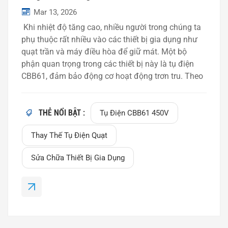
Mar 13, 2026
Khi nhiệt độ tăng cao, nhiều người trong chúng ta
phụ thuộc rất nhiều vào các thiết bị gia dụng như
quạt trần và máy điều hòa để giữ mát. Một bộ
phận quan trọng trong các thiết bị này là tụ điện
CBB61, đảm bảo động cơ hoạt động trơn tru. Theo
thời gian, tụ điện có thể bị hỏng, đặc biệt là trong
thời tiết nóng. Trong hướng dẫn này, chúng tôi sẽ
hướng dẫn bạn cách thay thế tụ điện CBB61 và giữ
THẺ NỔI BẬT :
Tụ Điện CBB61 450V
cho các thiết bị của bạn hoạt động trơn tru. Tại sao
Thay Thế Tụ Điện Quạt
cần thay thế tụ điện CBB61 trong thời tiết
nóng? Nhiệt độ cao có thể khiến tụ điện quá nóng,
Sửa Chữa Thiết Bị Gia Dụng
dẫn đến hỏng hóc. Theo IEEETiếp xúc lâu dài với
nhiệt độ cao có thể làm hỏng chất điện phân bên
trong tụ điện, làm giảm đáng kể hiệu suất hoạt
động. Khi tụ điện CBB61 bị trục trặc, nó có thể ảnh
hưởng đến hiệu suất của thiết bị, gây ra các vấn đề
như quá nh...