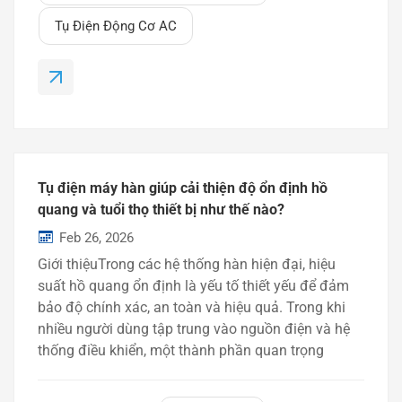
(MPP)Chức năng chính của nó là tạo ra sự dịch
Tụ Điện Động Cơ AC
chuyển pha cho động cơ một pha, cho phép chúng
hoạt động trơn tru và hiệu quả trong quá trình vận
h...
Tụ điện máy hàn giúp cải thiện độ ổn định hồ
quang và tuổi thọ thiết bị như thế nào?
Feb 26, 2026
Giới thiệuTrong các hệ thống hàn hiện đại, hiệu
suất hồ quang ổn định là yếu tố thiết yếu để đảm
bảo độ chính xác, an toàn và hiệu quả. Trong khi
nhiều người dùng tập trung vào nguồn điện và hệ
thống điều khiển, một thành phần quan trọng
thường bị bỏ qua — đó là hồ quang. tụ điện máy
hàn.Một tụ điện hàn được lựa chọn đúng cách có