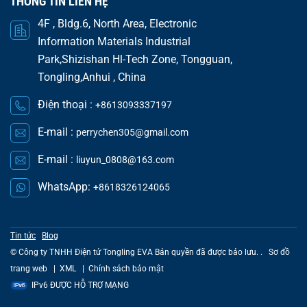
THÔNG TIN LIÊN HỆ
4F , Bldg.6, North Area, Electronic
Information Materials Industrial
Park,Shizishan Hl-Tech Zone, Tongguan,
Tongling,Anhui , China
Điện thoại :
+8613093337197
E-mail :
perrychen305@gmail.com
E-mail :
liuyun_0808@163.com
WhatsApp:
+8618326124065
Tin tức
Blog
© Công ty TNHH Điện tử Tongling EVA Bản quyền đã được bảo lưu. .
Sơ đồ
trang web
|
XML
|
Chính sách bảo mật
IPv6 ĐƯỢC HỖ TRỢ MẠNG