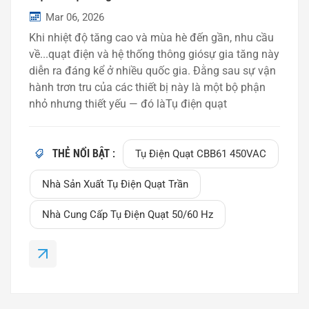
Mar 06, 2026
Khi nhiệt độ tăng cao và mùa hè đến gần, nhu cầu
về...quạt điện và hệ thống thông giósự gia tăng này
diễn ra đáng kể ở nhiều quốc gia. Đằng sau sự vận
hành trơn tru của các thiết bị này là một bộ phận
nhỏ nhưng thiết yếu — đó làTụ điện quạt
CBB61. Cho dù được sử dụng trongquạt trần, quạt
hút hoặc hệ thống tuần hoàn không khíTụ điện
CBB61 đảm bảo hoạt động ổn định của động cơ
THẺ NỔI BẬT :
Tụ Điện Quạt CBB61 450VAC
và hiệu suất năng lượng cao. Trong bài viết này,
Nhà Sản Xuất Tụ Điện Quạt Trần
chúng ta sẽ giải thích tụ điện CBB61 là gì, các ứng
dụng của nó và cách chọn nhà cung cấp đáng tin
Nhà Cung Cấp Tụ Điện Quạt 50/60 Hz
cậy cho nhu cầu sử dụng quy mô lớn vào mùa
hè. Tụ điện CBB61 là gì?CáiTụ điện CBB61là tụ
khởi động động cơ AC được làm từmàng
polypropylen mạ kim loại (MPP)Nó được thiết kế
đặc biệt chođộng cơ AC một phaThường được tìm
thấy trong quạt và các thiết bị gia dụng nhỏ.Chức