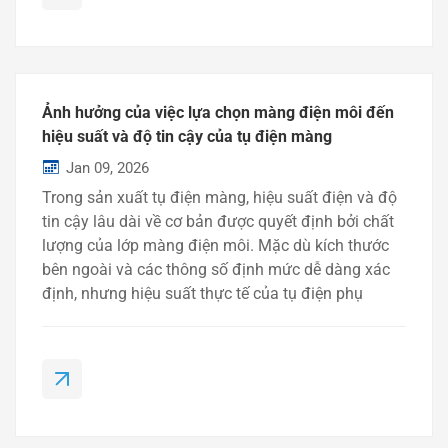
Ảnh hưởng của việc lựa chọn màng điện môi đến
hiệu suất và độ tin cậy của tụ điện màng
Jan 09, 2026
Trong sản xuất tụ điện màng, hiệu suất điện và độ
tin cậy lâu dài về cơ bản được quyết định bởi chất
lượng của lớp màng điện môi. Mặc dù kích thước
bên ngoài và các thông số định mức dễ dàng xác
định, nhưng hiệu suất thực tế của tụ điện phụ
thuộc vào khả năng hoạt động của vật liệu điện
môi dưới tác động của điện áp, chu kỳ nhiệt và
hoạt động liên tục.Đối với các ứng dụng như tụ
khởi động động cơ, bộ nguồn và thiết bị điện tử
công nghiệp, việc lựa chọn màng điện môi phù hợp
không chỉ đơn thuần là lựa chọn vật liệu mà còn là