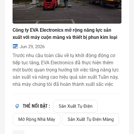
Công ty EVA Electronics mở rộng năng lực sản
xuất với máy cuộn màng và thiết bị phun kim loại
mới.
Jun 29, 2026
Trước nhu cầu toàn cầu về tụ khởi động động cơ
tiếp tục tăng, EVA Electronics đã thực hiện thêm
một bước quan trọng hướng tới việc tăng năng lực
sản xuất và nâng cao hiệu quả sản xuất.Tuần này,
nhà máy chúng tôi đã hoàn thành xuất sắc việc
vận chuyển và lắp đặt một số thiết bị mới. máy
cuộn phim Và máy phun kim loại trên tầng ba của
nhà máy sản xuất của chúng tôi. Các dây chuyền
THẺ NỔI BẬT :
Sản Xuất Tụ Điện
sản xuất mới này sẽ tăng cường hơn nữa khả năng
Mở Rộng Nhà Máy
Sản Xuất Tụ Điện Màng
sản xuất tụ khởi động động cơ chất lượng cao của
chúng tôi, bao gồm Các tụ điện CBB60, CBB61,