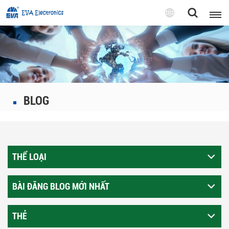
Tiếng
Việt
English
Pусский
BLOG
Tiếng việt
THỂ LOẠI
BÀI ĐĂNG BLOG MỚI NHẤT
THẺ