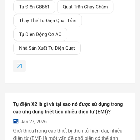
quạt trần, cách nhận biết các dấu hiệu cảnh báo và
Tụ Điện CBB61
Quạt Trần Chạy Chậm
tại sao tụ điện quạt trần CBB61 là giải pháp phổ
biến nhất. Hướng dẫn này được viết cho cả người
Thay Thế Tụ Điện Quạt Trần
dùng cuối và người mua đang tìm kiếm những hiểu
biết kỹ thuật rõ ràng. Tụ điện trong quạt trần có
Tụ Điện Động Cơ AC
chức năng gì?Tụ điện quạt trần là một linh kiện
điện quan trọng giúp:Khởi động động cơ quạtDuy
Nhà Sản Xuất Tụ Điện Quạt
trì sự quay ổn địnhĐiều chỉnh tốc độ quạtGiảm
rung động và tiếng...
Tụ điện X2 là gì và tại sao nó được sử dụng trong
các ứng dụng triệt tiêu nhiễu điện từ (EMI)?
Jan 27, 2026
Giới thiệuTrong các thiết bị điện tử hiện đại, nhiễu
điện từ (EMI) là một vấn đề phổ biến có thể ảnh