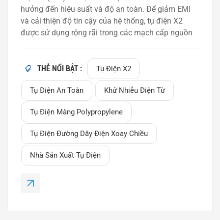
hưởng đến hiệu suất và độ an toàn. Để giảm EMI
và cải thiện độ tin cậy của hệ thống, tụ điện X2
được sử dụng rộng rãi trong các mạch cấp nguồn
và triệt tiêu nhiễu. Trong bài viết này, chúng tôi sẽ
giải thích tụ điện X2 là gì, cách thức hoạt động của
nó và tại sao tụ điện X2 lại cần thiết trong các ứng
THẺ NỔI BẬT :
Tụ Điện X2
dụng triệt tiêu nhiễu điện từ (EMI).Tụ điện X2 là gì?
Tụ Điện An Toàn
Khử Nhiễu Điện Từ
Tụ điện X2 là một loại tụ điện màng an toàn được
thiết kế để mắc song song với đường dây điện
Tụ Điện Màng Polypropylene
xoay chiều (mắc song song với đường dây). Nó
chủ yếu được sử dụng để triệt tiêu nhiễu điện và
Tụ Điện Đường Dây Điện Xoay Chiều
các xung điện áp do các thiết bị chuyển mạch và
nhiễu bên ngoài tạo ra. Tụ điện X2 thường được
Nhà Sản Xuất Tụ Điện
sản xuất bằng màng polypropylen mạ kim loại
(MPP), mang lại...