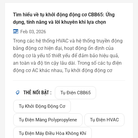
Tìm hiểu về tụ khởi động động cơ CBB65: Ứng
dụng, tính năng và lời khuyên khi lựa chọn
Feb 03, 2026
Trong các hệ thống HVAC và hệ thống truyền động
bằng động cơ hiện đại, hoạt động ổn định của
động cơ là yếu tố thiết yếu để đảm bảo hiệu quả,
an toàn và độ tin cậy lâu dài. Trong số các tụ điện
động cơ AC khác nhau, Tụ khởi động động cơ
CBB65 đã trở thành một trong những giải pháp
được sử dụng rộng rãi nhất cho máy điều hòa
không khí, máy bơm nước và hệ thống thông gió.
THẺ NỔI BẬT :
Tụ Điện CBB65
Trong bài viết này, chúng ta sẽ tìm hiểu kỹ hơn về
Tụ Khởi Động Động Cơ
tụ điện CBB65, lý do tại sao chúng lại phổ biến và
cách chọn loại phù hợp cho ứng dụng của bạn.Tụ
Tụ Điện Màng Polypropylene
Tụ Điện HVAC
khởi động động cơ CBB65 là gì?Tụ điện CBB65 là
một loại tụ điện. tụ khởi động động cơ AC được
Tụ Điện Máy Điều Hòa Không Khí
làm bằng màng polypropylen mạ kim loại