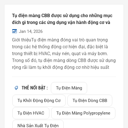
một quyết định kỹ thuật quan trọng ảnh hưởng trực
tiếp đến độ ổn định, hiệu quả và tuổi thọ. Vai trò
Tụ điện màng CBB được sử dụng cho những mục
của lớp màng điện môi trong tụ điện màngLớp
đích gì trong các ứng dụng vận hành động cơ và
màng điện môi đóng vai trò là môi trường cách
HVAC?
điện giữa các điện cực của tụ điện và quyết định
Jan 14, 2026
các đặc tính điện cơ bản của...
Giới thiệuTụ điện màng đóng vai trò quan trọng
trong các hệ thống động cơ hiện đại, đặc biệt là
trong thiết bị HVAC, máy nén, quạt và máy bơm.
Trong số đó, tụ điện màng dòng CBB được sử dụng
rộng rãi làm tụ khởi động động cơ nhờ hiệu suất
điện ổn định và tuổi thọ cao. Trong bài viết này,
chúng tôi sẽ giải thích tụ điện màng CBB là gì, cách
thức hoạt động của chúng và lý do tại sao chúng
THẺ NỔI BẬT :
Tụ Điện Màng
thường được sử dụng trong các ứng dụng vận
Tụ Khởi Động Động Cơ
Tụ Điện Dòng CBB
hành động cơ và HVAC.Tụ điện màng dòng CBB là
gì?Tụ điện dòng CBB là một loại tụ điện màng
Tụ Điện HVAC
Tụ Điện Màng Polypropylene
polypropylen mạ kim loại (MPP) được thiết kế cho
các ứng dụng dòng điện xoay chiều. Nó thường
Nhà Sản Xuất Tụ Điện