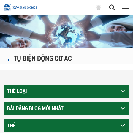
Tiếng
Việt
English
Pусский
TỤ ĐIỆN ĐỘNG CƠ AC
Tiếng việt
THỂ LOẠI
BÀI ĐĂNG BLOG MỚI NHẤT
THẺ