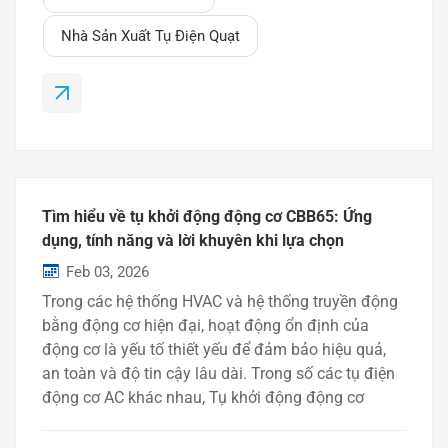
chức năng gì?Tụ điện quạt trần là một linh kiện
điện quan trọng giúp:Khởi động động cơ quạtDuy
Nhà Sản Xuất Tụ Điện Quạt
trì sự quay ổn địnhĐiều chỉnh tốc độ quạtGiảm
rung động và tiếng...
Tìm hiểu về tụ khởi động động cơ CBB65: Ứng
dụng, tính năng và lời khuyên khi lựa chọn
Feb 03, 2026
Trong các hệ thống HVAC và hệ thống truyền động
bằng động cơ hiện đại, hoạt động ổn định của
động cơ là yếu tố thiết yếu để đảm bảo hiệu quả,
an toàn và độ tin cậy lâu dài. Trong số các tụ điện
động cơ AC khác nhau, Tụ khởi động động cơ
CBB65 đã trở thành một trong những giải pháp
được sử dụng rộng rãi nhất cho máy điều hòa