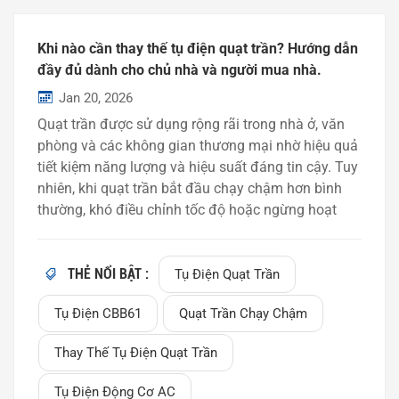
Khi nào cần thay thế tụ điện quạt trần? Hướng dẫn
đầy đủ dành cho chủ nhà và người mua nhà.
Jan 20, 2026
Quạt trần được sử dụng rộng rãi trong nhà ở, văn
phòng và các không gian thương mại nhờ hiệu quả
tiết kiệm năng lượng và hiệu suất đáng tin cậy. Tuy
nhiên, khi quạt trần bắt đầu chạy chậm hơn bình
thường, khó điều chỉnh tốc độ hoặc ngừng hoạt
động hoàn toàn, một nguyên nhân phổ biến là do
tụ điện của quạt trần bị hỏng. Trong bài viết này,
chúng tôi sẽ giải thích khi nào cần thay thế tụ điện
THẺ NỔI BẬT :
Tụ Điện Quạt Trần
quạt trần, cách nhận biết các dấu hiệu cảnh báo và
Tụ Điện CBB61
Quạt Trần Chạy Chậm
tại sao tụ điện quạt trần CBB61 là giải pháp phổ
biến nhất. Hướng dẫn này được viết cho cả người
Thay Thế Tụ Điện Quạt Trần
dùng cuối và người mua đang tìm kiếm những hiểu
biết kỹ thuật rõ ràng. Tụ điện trong quạt trần có
Tụ Điện Động Cơ AC