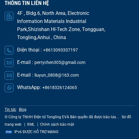
THÔNG TIN LIÊN HỆ
4F , Bldg.6, North Area, Electronic
Information Materials Industrial
Park,Shizishan Hl-Tech Zone, Tongguan,
Tongling,Anhui , China
Điện thoại :
+8613093337197
E-mail :
perrychen305@gmail.com
E-mail :
liuyun_0808@163.com
WhatsApp:
+8618326124065
Tin tức
Blog
© Công ty TNHH Điện tử Tongling EVA Bản quyền đã được bảo lưu. .
Sơ đồ
trang web
|
XML
|
Chính sách bảo mật
IPv6 ĐƯỢC HỖ TRỢ MẠNG