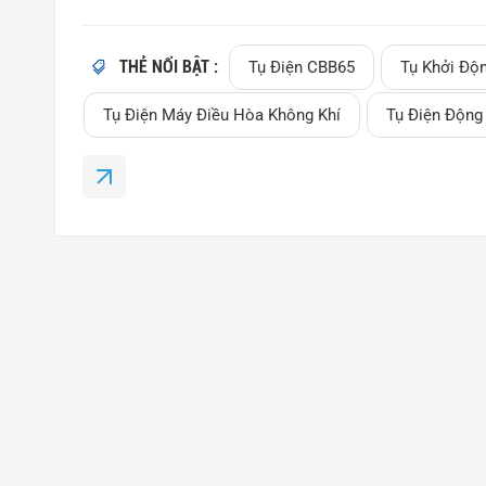
một loại tụ điện. tụ khởi động động cơ AC được là
nó là tạo ra sự dịch chuyển pha cho động cơ một pha
THẺ NỔI BẬT :
vận h...
Tụ Điện CBB65
Tụ Khởi Độ
Tụ Điện Máy Điều Hòa Không Khí
Tụ Điện Động