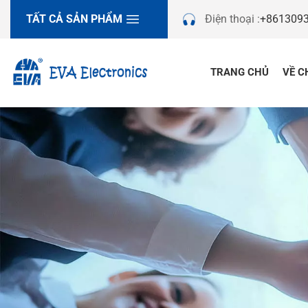
TẤT CẢ SẢN PHẨM
Điện thoại :
+861309
TRANG CHỦ
VỀ C