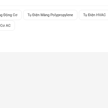
m bằng màng polypropylen mạ kim loại (MPP)Chức năng chính c
, cho phép chúng hoạt động trơn tru và hiệu quả trong quá trìn
ng Động Cơ
Tụ Điện Màng Polypropylene
Tụ Điện HVAC
 Cơ AC