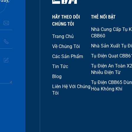
 đây,
HÃY THEO DÕI
THẺ NỔI BẬT
CHÚNG TÔI
Nhà Cung Cấp Tụ K
CBB60
Trang Chủ
Nhà Sản Xuất Tụ Đ
Về Chúng Tôi
Tụ Điện Quạt CBB6
Các Sản Phẩm
Tụ Điện An Toàn X2 
Tin Tức
Nhiễu Điện Từ
Blog
Tụ Điện CBB65 Dùn
Liên Hệ Với Chúng
Hòa Không Khí
Tôi