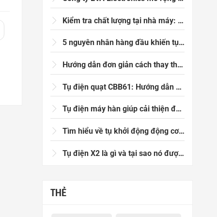
ủa
h
Kiểm tra chất lượng tại nhà máy: Tụ điện CBB61 4μF đã vượt qua bài kiểm tra điện dung ngẫu nhiên.
5 nguyên nhân hàng đầu khiến tụ điện AC của bạn bị hỏng (và cách phòng tránh trong năm 2026)
Hướng dẫn đơn giản cách thay thế tụ điện CBB61 trong thời tiết nóng.
Tụ điện quạt CBB61: Hướng dẫn đầy đủ về quạt điện và hệ thống làm mát mùa hè
Tụ điện máy hàn giúp cải thiện độ ổn định hồ quang và tuổi thọ thiết bị như thế nào?
Tìm hiểu về tụ khởi động động cơ CBB65: Ứng dụng, tính năng và lời khuyên khi lựa chọn
Tụ điện X2 là gì và tại sao nó được sử dụng trong các ứng dụng triệt tiêu nhiễu điện từ (EMI)?
THẺ