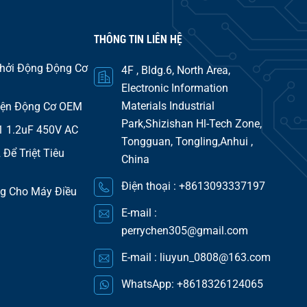
THÔNG TIN LIÊN HỆ
hởi Động Động Cơ
4F , Bldg.6, North Area,
Electronic Information
Materials Industrial
iện Động Cơ OEM
Park,Shizishan Hl-Tech Zone,
1 1.2uF 450V AC
Tongguan, Tongling,Anhui ,
Để Triệt Tiêu
China
Điện thoại :
+8613093337197
g Cho Máy Điều
E-mail :
perrychen305@gmail.com
E-mail :
liuyun_0808@163.com
WhatsApp:
+8618326124065