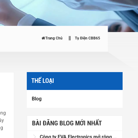
Trang Chủ
Tụ Điện CBB65
THỂ LOẠI
Blog
ộng
áy
BÀI ĐĂNG BLOG MỚI NHẤT
ng
Công ty EVA Electronics mở rộng năng lực sản xuất với máy cuộn màng và thiết bị phun kim loại mới.