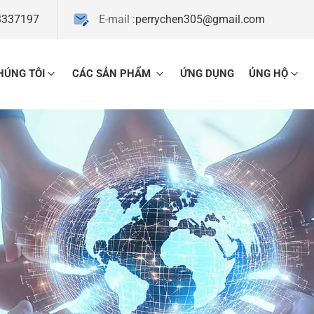
3337197
E-mail :
perrychen305@gmail.com
HÚNG TÔI
CÁC SẢN PHẨM
ỨNG DỤNG
ỦNG HỘ