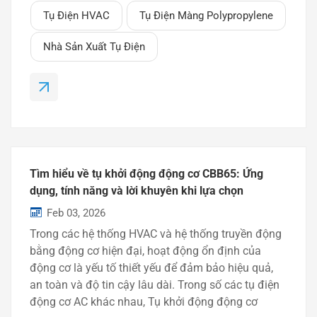
gì?Tụ điện dòng CBB là một loại tụ điện màng
Tụ Điện HVAC
Tụ Điện Màng Polypropylene
polypropylen mạ kim loại (MPP) được thiết kế cho
các ứng dụng dòng điện xoay chiều. Nó thường
Nhà Sản Xuất Tụ Điện
được sử dụng làm tụ khởi động động cơ, cung cấp
sự dịch chuyển pha liên tục và cải thiện hiệu suất
động cơ trong quá trình hoạt động.Các sản phẩm
tiêu biểu của dòng CBB bao gồm: CBB6...
Tìm hiểu về tụ khởi động động cơ CBB65: Ứng
dụng, tính năng và lời khuyên khi lựa chọn
Feb 03, 2026
Trong các hệ thống HVAC và hệ thống truyền động
bằng động cơ hiện đại, hoạt động ổn định của
động cơ là yếu tố thiết yếu để đảm bảo hiệu quả,
an toàn và độ tin cậy lâu dài. Trong số các tụ điện
động cơ AC khác nhau, Tụ khởi động động cơ