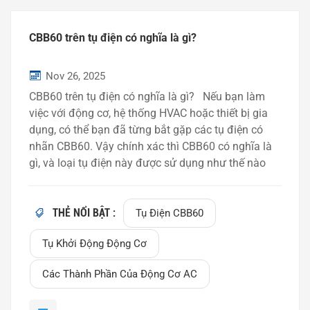
CBB60 trên tụ điện có nghĩa là gì?
Nov 26, 2025
CBB60 trên tụ điện có nghĩa là gì? Nếu bạn làm
việc với động cơ, hệ thống HVAC hoặc thiết bị gia
dụng, có thể bạn đã từng bắt gặp các tụ điện có
nhãn CBB60. Vậy chính xác thì CBB60 có nghĩa là
gì, và loại tụ điện này được sử dụng như thế nào
trong các ứng dụng thực tế? Bài viết này giải thích
ý nghĩa của CBB60, cấu trúc của nó và những
trường hợp thường được áp dụng. Hiểu về Mã
THẺ NỔI BẬT :
Tụ Điện CBB60
CBB60 Thuật ngữ CBB60 là ký hiệu model thường
Tụ Khởi Động Động Cơ
được sử dụng cho tụ khởi động động cơ AC. Mỗi
phần của mã đều mang ý nghĩa kỹ thuật cụ thể:
Các Thành Phần Của Động Cơ AC
CBB – Chỉ tụ điện m...