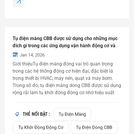
Tụ điện màng CBB được sử dụng cho những mục
đích gì trong các ứng dụng vận hành động cơ và
HVAC?
Jan 14, 2026
Giới thiệuTụ điện màng đóng vai trò quan trọng
trong các hệ thống động cơ hiện đại, đặc biệt là
trong thiết bị HVAC, máy nén, quạt và máy bơm.
Trong số đó, tụ điện màng dòng CBB được sử dụng
rộng rãi làm tụ khởi động động cơ nhờ hiệu suất
điện ổn định và tuổi thọ cao. Trong bài viết này,
chúng tôi sẽ giải thích tụ điện màng CBB là gì, cách
thức hoạt động của chúng và lý do tại sao chúng
THẺ NỔI BẬT :
Tụ Điện Màng
thường được sử dụng trong các ứng dụng vận
Tụ Khởi Động Động Cơ
Tụ Điện Dòng CBB
hành động cơ và HVAC.Tụ điện màng dòng CBB là