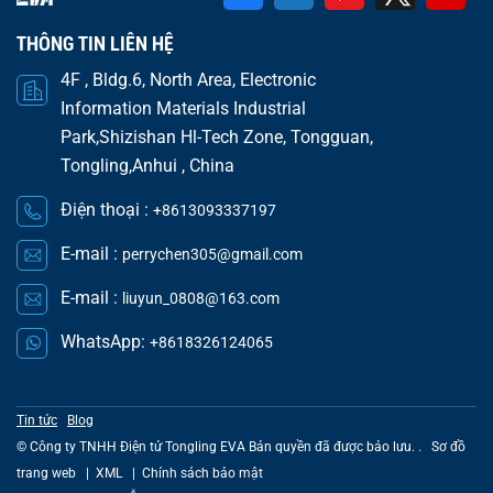
THÔNG TIN LIÊN HỆ
4F , Bldg.6, North Area, Electronic
Information Materials Industrial
Park,Shizishan Hl-Tech Zone, Tongguan,
Tongling,Anhui , China
Điện thoại :
+8613093337197
E-mail :
perrychen305@gmail.com
E-mail :
liuyun_0808@163.com
WhatsApp:
+8618326124065
Tin tức
Blog
© Công ty TNHH Điện tử Tongling EVA Bản quyền đã được bảo lưu. .
Sơ đồ
trang web
|
XML
|
Chính sách bảo mật