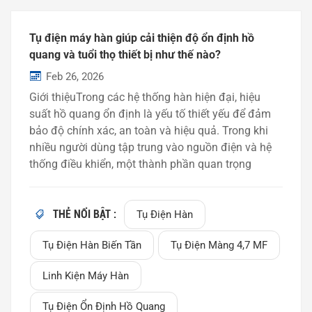
Tụ điện máy hàn giúp cải thiện độ ổn định hồ
quang và tuổi thọ thiết bị như thế nào?
Feb 26, 2026
Giới thiệuTrong các hệ thống hàn hiện đại, hiệu
suất hồ quang ổn định là yếu tố thiết yếu để đảm
bảo độ chính xác, an toàn và hiệu quả. Trong khi
nhiều người dùng tập trung vào nguồn điện và hệ
thống điều khiển, một thành phần quan trọng
thường bị bỏ qua — đó là hồ quang. tụ điện máy
hàn.Một tụ điện hàn được lựa chọn đúng cách có
thể: Ổn định quá trình đánh lửa hồ quang Giảm sự
THẺ NỔI BẬT :
Tụ Điện Hàn
biến động dòng điện Cải thiện tính nhất quán của
Tụ Điện Hàn Biến Tần
Tụ Điện Màng 4,7 ΜF
mối hàn Kéo dài tuổi thọ máy móc Trong bài viết
này, chúng tôi giải thích cách thức hoạt động của
Linh Kiện Máy Hàn
tụ điện hàn và lý do tại sao chúng lại quan trọng
trong các thiết bị hàn công nghiệp hiện nay. Tụ
Tụ Điện Ổn Định Hồ Quang