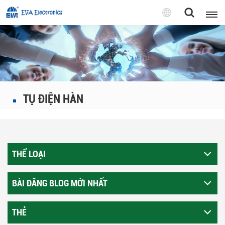
Tiếng
Việt
English
Pусский
TỤ ĐIỆN HÀN
Tiếng việt
THỂ LOẠI
BÀI ĐĂNG BLOG MỚI NHẤT
THẺ