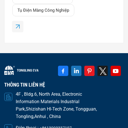
điện trong máy hàn là gì?Tụ điện máy hàn là loại
tụ điện màng polypropylen mạ kim loại được thiết
Tụ Điện Màng Công Nghiệp
kế để hoạt động trong các điều kiện sau: Các xung
dòng điện cao Biến độ...
THÔNG TIN LIÊN HỆ
4F , Bldg.6, North Area, Electronic
Information Materials Industrial
Park,Shizishan Hl-Tech Zone, Tongguan,
Tongling,Anhui , China
Điện thoại :
+8613093337197