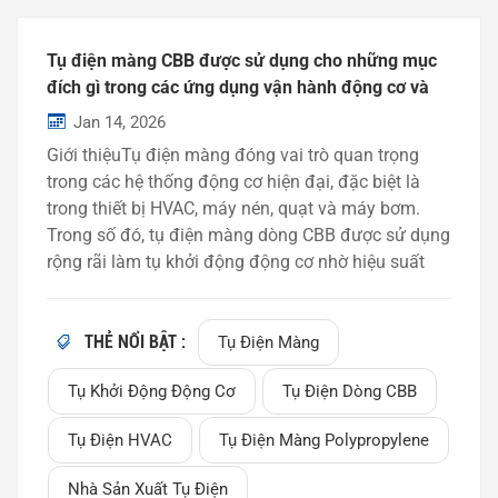
Tụ điện màng CBB được sử dụng cho những mục
đích gì trong các ứng dụng vận hành động cơ và
HVAC?
Jan 14, 2026
Giới thiệuTụ điện màng đóng vai trò quan trọng
trong các hệ thống động cơ hiện đại, đặc biệt là
trong thiết bị HVAC, máy nén, quạt và máy bơm.
Trong số đó, tụ điện màng dòng CBB được sử dụng
rộng rãi làm tụ khởi động động cơ nhờ hiệu suất
điện ổn định và tuổi thọ cao. Trong bài viết này,
chúng tôi sẽ giải thích tụ điện màng CBB là gì, cách
thức hoạt động của chúng và lý do tại sao chúng
THẺ NỔI BẬT :
Tụ Điện Màng
thường được sử dụng trong các ứng dụng vận
Tụ Khởi Động Động Cơ
Tụ Điện Dòng CBB
hành động cơ và HVAC.Tụ điện màng dòng CBB là
gì?Tụ điện dòng CBB là một loại tụ điện màng
Tụ Điện HVAC
Tụ Điện Màng Polypropylene
polypropylen mạ kim loại (MPP) được thiết kế cho
các ứng dụng dòng điện xoay chiều. Nó thường
Nhà Sản Xuất Tụ Điện