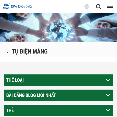
Tiếng
Việt
English
Pусский
TỤ ĐIỆN MÀNG
Tiếng việt
THỂ LOẠI
BÀI ĐĂNG BLOG MỚI NHẤT
THẺ