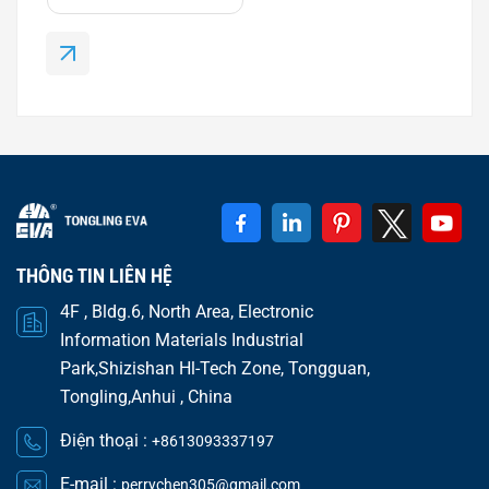
được sử dụng làm tụ khởi động động cơ, cung cấp
sự dịch chuyển pha liên tục và cải thiện hiệu suất
động cơ trong quá trình hoạt động.Các sản phẩm
tiêu biểu của dòng CBB bao gồm: CBB6...
THÔNG TIN LIÊN HỆ
4F , Bldg.6, North Area, Electronic
Information Materials Industrial
Park,Shizishan Hl-Tech Zone, Tongguan,
Tongling,Anhui , China
Điện thoại :
+8613093337197
E-mail :
perrychen305@gmail.com