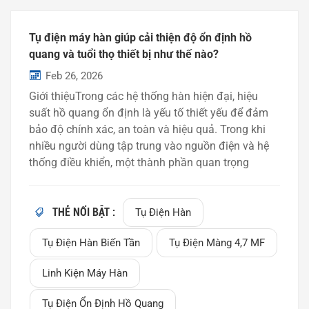
Tụ điện máy hàn giúp cải thiện độ ổn định hồ
quang và tuổi thọ thiết bị như thế nào?
Feb 26, 2026
Giới thiệuTrong các hệ thống hàn hiện đại, hiệu
suất hồ quang ổn định là yếu tố thiết yếu để đảm
bảo độ chính xác, an toàn và hiệu quả. Trong khi
nhiều người dùng tập trung vào nguồn điện và hệ
thống điều khiển, một thành phần quan trọng
thường bị bỏ qua — đó là hồ quang. tụ điện máy
hàn.Một tụ điện hàn được lựa chọn đúng cách có
thể: Ổn định quá trình đánh lửa hồ quang Giảm sự
THẺ NỔI BẬT :
Tụ Điện Hàn
biến động dòng điện Cải thiện tính nhất quán của
Tụ Điện Hàn Biến Tần
Tụ Điện Màng 4,7 ΜF
mối hàn Kéo dài tuổi thọ máy móc Trong bài viết
này, chúng tôi giải thích cách thức hoạt động của
Linh Kiện Máy Hàn
tụ điện hàn và lý do tại sao chúng lại quan trọng
trong các thiết bị hàn công nghiệp hiện nay. Tụ
Tụ Điện Ổn Định Hồ Quang