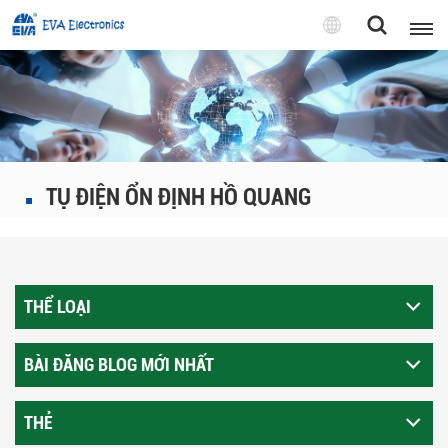
Tiếng
Việt
English
Pусский
TỤ ĐIỆN ỔN ĐỊNH HỒ QUANG
Tiếng việt
THỂ LOẠI
BÀI ĐĂNG BLOG MỚI NHẤT
THẺ