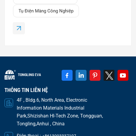
điện trong máy hàn là gì?Tụ điện máy hàn là loại
tụ điện màng polypropylen mạ kim loại được thiết
Tụ Điện Màng Công Nghiệp
kế để hoạt động trong các điều kiện sau: Các xung
dòng điện cao Biến độ...
THÔNG TIN LIÊN HỆ
4F , Bldg.6, North Area, Electronic
Information Materials Industrial
Park,Shizishan Hl-Tech Zone, Tongguan,
Tongling,Anhui , China
Điện thoại :
+8613093337197