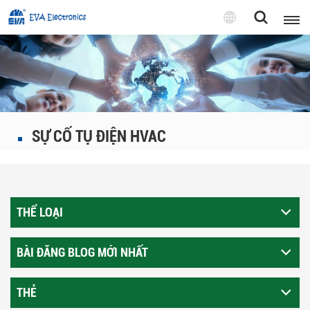
Tiếng
Việt
English
Pусский
SỰ CỐ TỤ ĐIỆN HVAC
Tiếng việt
THỂ LOẠI
BÀI ĐĂNG BLOG MỚI NHẤT
THẺ