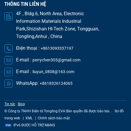
THÔNG TIN LIÊN HỆ
4F , Bldg.6, North Area, Electronic
Information Materials Industrial
Park,Shizishan Hl-Tech Zone, Tongguan,
Tongling,Anhui , China
Điện thoại :
+8613093337197
E-mail :
perrychen305@gmail.com
E-mail :
liuyun_0808@163.com
WhatsApp:
+8618326124065
Tin tức
Blog
© Công ty TNHH Điện tử Tongling EVA Bản quyền đã được bảo lưu. .
Sơ đồ
trang web
|
XML
|
Chính sách bảo mật
IPv6 ĐƯỢC HỖ TRỢ MẠNG